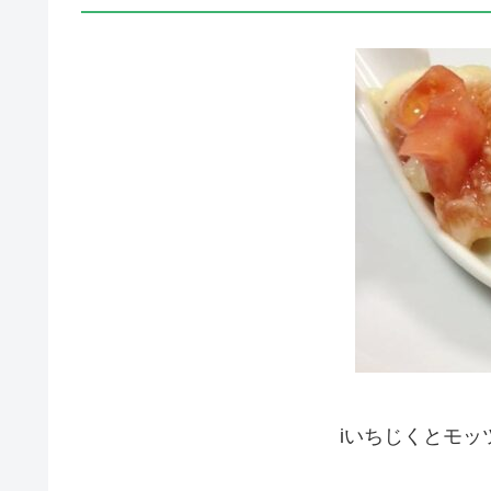
iいちじくとモ