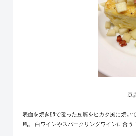
豆
表面を焼き卵で覆った豆腐をピカタ風に焼いて
風。 白ワインやスパークリングワインに合う