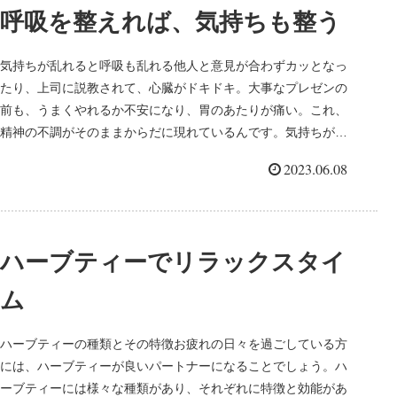
呼吸を整えれば、気持ちも整う
気持ちが乱れると呼吸も乱れる他人と意見が合わずカッとなっ
たり、上司に説教されて、心臓がドキドキ。大事なプレゼンの
前も、うまくやれるか不安になり、胃のあたりが痛い。これ、
精神の不調がそのままからだに現れているんです。気持ちが乱
れると呼吸も乱れ...
2023.06.08
ハーブティーでリラックスタイ
ム
ハーブティーの種類とその特徴お疲れの日々を過ごしている方
には、ハーブティーが良いパートナーになることでしょう。ハ
ーブティーには様々な種類があり、それぞれに特徴と効能があ